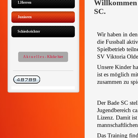
Willkommen a
1.Herren
SC.
Junioren
Schiedsrichter
Wir haben in den
die Fussball akt
Spielbetrieb tei
SV Viktoria Olde
A k t u e l l e s - Klicke hier
Unsere Kinder ha
ist es möglich m
zusammen zu spi
Der Bade SC stell
Jugendbereich ca.
Lizenz. Damit ist
mannschaftlichen
Das Training find