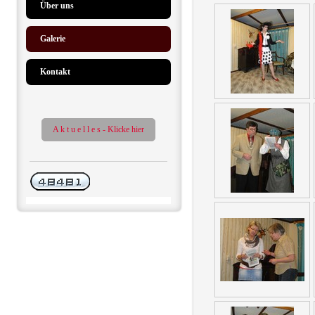
Über uns
Galerie
Kontakt
A k t u e l l e s - Klicke hier